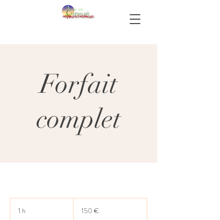
Forfait
complet
150
euros
1 h
1
150 €