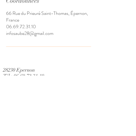
Coordonnées
66 Rue du Prieuré Saint-Thomas, Épernon,
France
06.69.72.31.10
infosaube28@gmail.com
28230 Epernon
Tél :
06.69.72.31.10
E mail :
infosaube28@gmail.com
Mentions légales
Politique de confidentialité
CGV
Plan du site