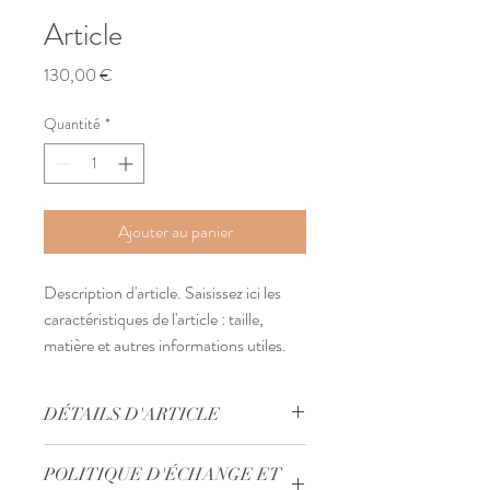
Article
Prix
130,00 €
Quantité
*
Ajouter au panier
Description d'article. Saisissez ici les 
caractéristiques de l'article : taille, 
matière et autres informations utiles.
DÉTAILS D'ARTICLE
Détails d'article. Saisissez ici les
POLITIQUE D'ÉCHANGE ET
caractéristiques de l'article : taille, matière