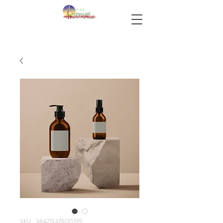
SKU : 364215376135199