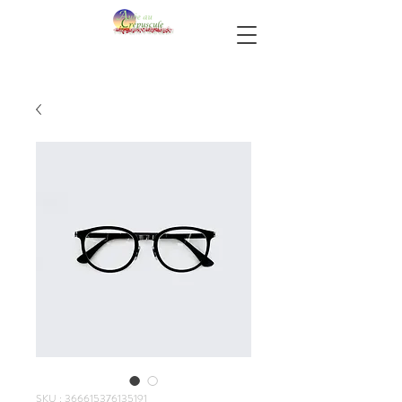
SKU : 366615376135191